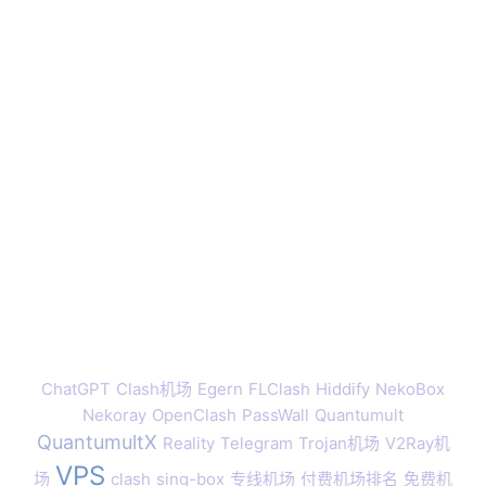
ChatGPT
Clash机场
Egern
FLClash
Hiddify
NekoBox
Nekoray
OpenClash
PassWall
Quantumult
QuantumultX
Reality
Telegram
Trojan机场
V2Ray机
VPS
场
clash
sing-box
专线机场
付费机场排名
免费机