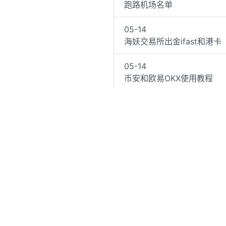
跑路机场名单
05-14
海妖交易所出金ifast和港卡
05-14
币安和欧易OKX使用教程
05-13
Reality一键安装脚本和
05-11
百度网盘不限速破解2025最
04-23
vps常用一键测试脚本
1
2
3
4
5
…
13