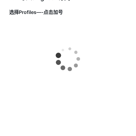
选择Profiles—-点击加号
name填写机场名—-Type选择Remote!—-粘贴转换后
的sing-box订阅到此—-点击create