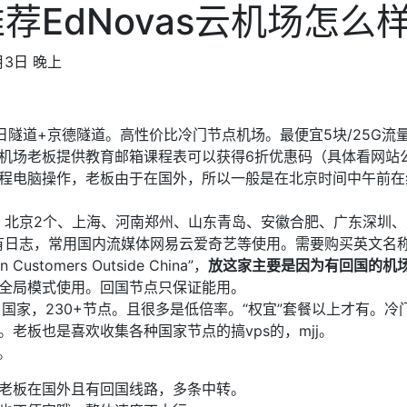
荐EdNovas云机场怎么
月3日 晚上
L+沪日隧道+京德隧道。高性价比冷门节点机场。最便宜5块/25G
机场老板提供教育邮箱课程表可以获得6折优惠码（具体看网站
程电脑操作，老板由于在国外，所以一般是在北京时间中午前在
个)：北京2个、上海、河南郑州、山东青岛、安徽合肥、广东深圳
日志，常用国内流媒体网易云爱奇艺等使用。需要购买英文名称套餐 
ign Customers Outside China”，
放这家主要是因为有回国的机
全局模式使用。回国节点只保证能用。
0+国家，230+节点。且很多是低倍率。“权宜”套餐以上才有。冷
老板也是喜欢收集各种国家节点的搞vps的，mjj。
起。
老板在国外且有回国线路，多条中转。